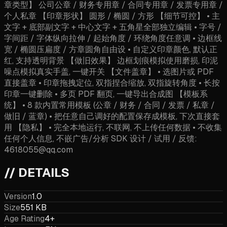
章类型】 公司公章 / 财务专用章 / 合同专用章 / 发票专用章 /
个人私章 【印章形状】 圆形 / 椭圆 / 方形 【细节可控】 • 主
文字 + 底部副文字 + 中心文字 + 五角星全部独立编辑 • 字号 /
字间距 / 字体纵向拉伸 / 起始角度 / 环绕角度任意调 • 边框线
宽 / 椭圆压扁度 / 方章圆角自由设 • 自定义印章颜色, 默认正
红, 支持透明背景 【做旧效果】 边框划痕模拟使用磨损, 印泥
噪点模拟真实手盖, 一键开关 【文件盖章】 • 选图片或 PDF
直接盖章 • 印章拖拽定位, 双指捏合缩放, 双指旋转角度 • 长按
印章一键删除 • 多页 PDF 翻页, 一键导出合成图 【模板系
统】 • 8 款内置常用模板 (公章 / 财务 / 合同 / 发票 / 私章 /
做旧 / 蓝章) • 把任意自己调好的配置保存成模板, 下次直接套
用 【隐私】 • 完全本地运行, 不联网, 不上传任何数据 • 不收集
任何个人信息, 不嵌广告/分析 SDK 设计 / 试用 / 反馈:
4618055@qq.com
// DETAILS
Version
1.0
Size
551 KB
Age Rating
4+