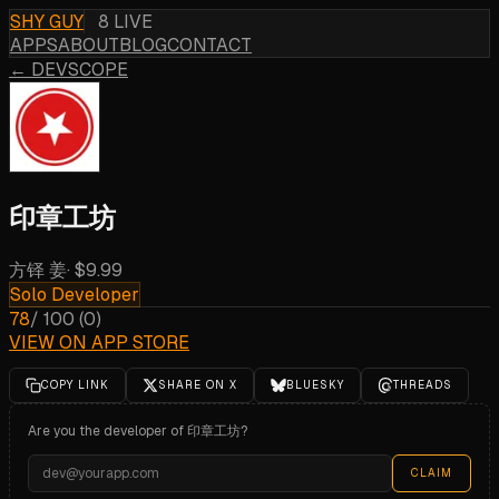
SHY GUY
8 LIVE
APPS
ABOUT
BLOG
CONTACT
← DEVSCOPE
印章工坊
方铎 姜
·
$9.99
Solo Developer
78
/ 100
(
0
)
VIEW ON APP STORE
COPY LINK
SHARE ON X
BLUESKY
THREADS
Are you the developer of
印章工坊
?
CLAIM