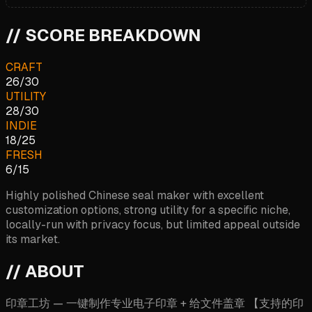
// SCORE BREAKDOWN
CRAFT
26
/
30
UTILITY
28
/
30
INDIE
18
/
25
FRESH
6
/
15
Highly polished Chinese seal maker with excellent
customization options, strong utility for a specific niche,
locally-run with privacy focus, but limited appeal outside
its market.
// ABOUT
印章工坊 — 一键制作专业电子印章 + 给文件盖章 【支持的印